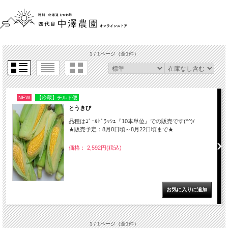
1 / 1ページ
（全1件）
NEW
【冷蔵】チルド便
とうきび
品種はｺﾞｰﾙﾄﾞﾗｯｼｭ『10本単位』での販売です(^^)/
★販売予定：8月8日頃～8月22日頃まで★
価格： 2,592円(税込)
1 / 1ページ
（全1件）