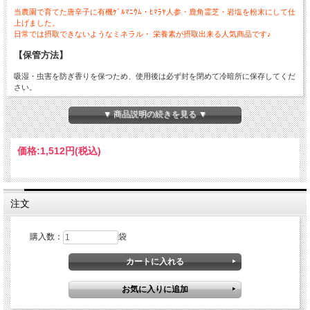
当農園で育てた唐辛子に有機ｹﾞﾙﾏﾆｳﾑ・ﾋﾏﾗﾔ人参・鹿角霊芝・岩塩を粉末にして仕
上げました。
日常では摂取できないようなミネラル・ 栄養素が摂取出来る人気商品です♪
【保管方法】
吸湿・虫害を防ぎ香りを保つため、使用後は必ず封を閉めて冷暗所に保存してくだ
さい。
【メール便対応商品】
▼ 商品説明の続きを見る ▼
メール便にて10袋まで送料一律200円でお届けします(2026年5月より300円へ改定)
価格:
1,512円
(税込)
注文
購入数：
袋