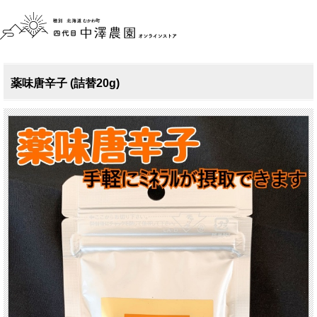
薬味唐辛子 (詰替20g)